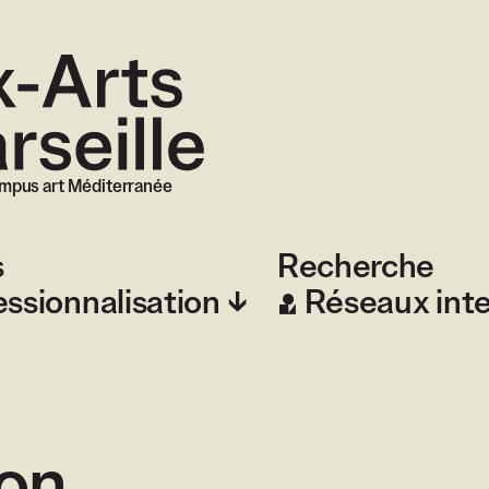
 Marseille
mpus art Méditerranée
s
Recherche
essionnalisation
Réseaux int