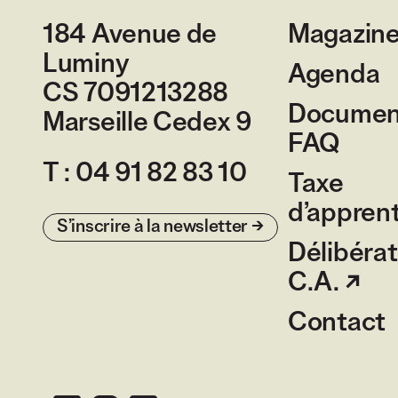
184 Avenue de
Magazin
Luminy
Agenda
CS 7091213288
Document
Marseille Cedex 9
France
FAQ
T :
04 91 82 83 10
Taxe
d’appren
S’inscrire à la newsletter
Délibérat
C.A.
Contact