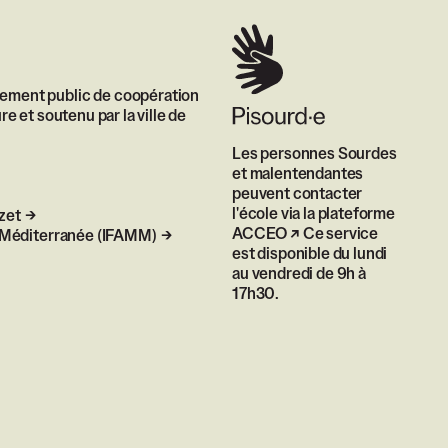
sement public de coopération
re et soutenu par la ville de
Les personnes Sourdes
et malentendantes
peuvent contacter
l'école via
la plateforme
zet
ACCEO
Ce service
le Méditerranée (IFAMM)
est disponible du lundi
au vendredi de 9h à
17h30.