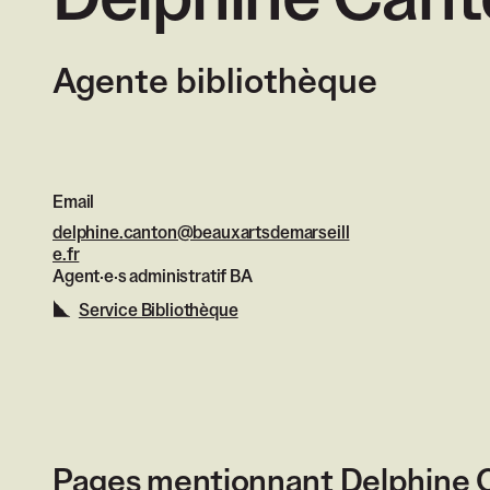
Delphine Cant
Agente bibliothèque
Email
delphine.canton@beauxartsdemarseill
e.fr
Agent·e·s administratif BA
Service Bibliothèque
Pages mentionnant Delphine 