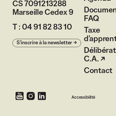
CS 7091213288
Document
Marseille Cedex 9
France
FAQ
T :
04 91 82 83 10
Taxe
d’appren
S’inscrire à la newsletter
Délibérat
C.A.
Contact
Accessibilité