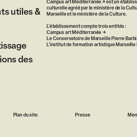
Campus art Méditerranée
est un établis
culturelle agréé par le ministère de la Cultu
s utiles &
Marseille et le ministère de la Culture.
L’établissement compte trois entités :
Campus art Méditerranée
Le Conservatoire de Marseille Pierre Barbi
tissage
L’institut de formation artistique Marseil
ions des
Plan du site
Presse
Ment