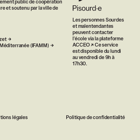
sement public de coopération
re et soutenu par la ville de
Les personnes Sourdes
et malentendantes
peuvent contacter
l'école via
la plateforme
zet
ACCEO
Ce service
le Méditerranée (IFAMM)
est disponible du lundi
au vendredi de 9h à
17h30.
ions légales
Politique de confidentialité