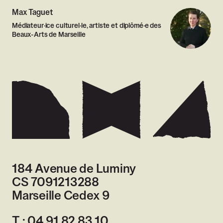
Max Taguet
Médiateur·ice culturel·le, artiste et diplômé·e des
Beaux-Arts de Marseille
184 Avenue de Luminy
CS 7091213288
Marseille Cedex 9
France
T :
04 91 82 83 10