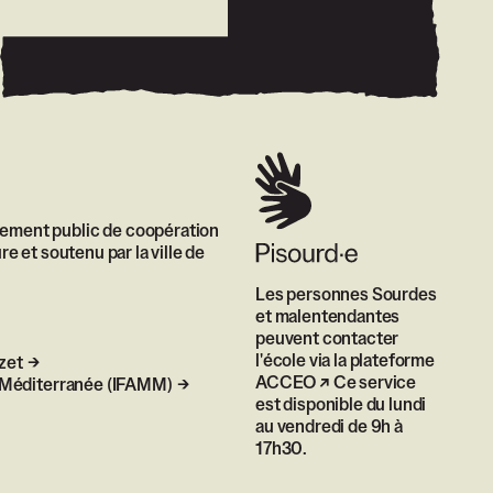
sement public de coopération
re et soutenu par la ville de
Les personnes Sourdes
et malentendantes
peuvent contacter
l'école via
la plateforme
zet
ACCEO
Ce service
le Méditerranée (IFAMM)
est disponible du lundi
au vendredi de 9h à
17h30.