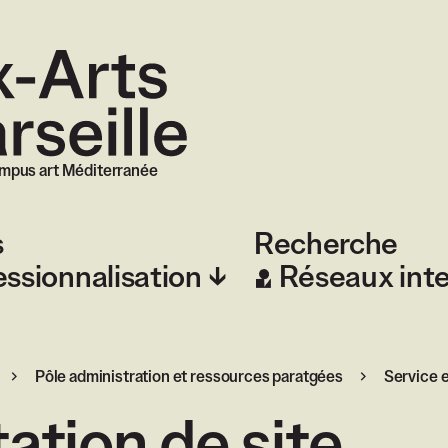
 Marseille
mpus art Méditerranée
s
Recherche
essionnalisation
Réseaux int
Pôle administration et ressources paratgées
Service e