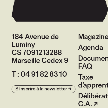
184 Avenue de
Magazin
Luminy
Agenda
CS 7091213288
Document
Marseille Cedex 9
France
FAQ
T :
04 91 82 83 10
Taxe
d’appren
S’inscrire à la newsletter
Délibérat
C.A.