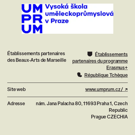
Établissements partenaires
Établissements
des Beaux-Arts de Marseille
partenaires du programme
Erasmus+
République Tchèque
Site web
www.umprum.cz/
- lie
Adresse
nám. Jana Palacha 80, 11693 Praha 1, Czech
Republic
Prague
CZECHIA