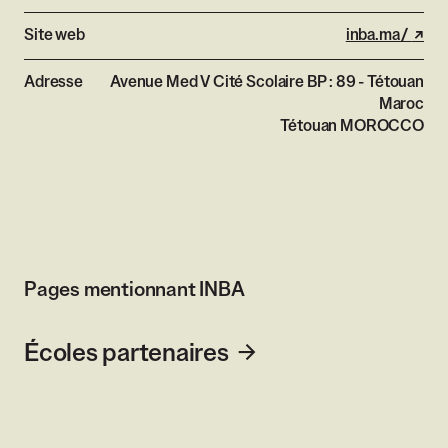
Site web
inba.ma/
- lie
Adresse
Avenue Med V Cité Scolaire BP : 89 - Tétouan
Maroc
Tétouan
MOROCCO
Pages mentionnant INBA
Écoles partenaires