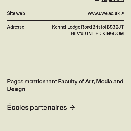
Site web
www.uwe.ac.uk
- lie
Adresse
Kennel Lodge Road Bristol BS3 2JT
Bristol
UNITED KINGDOM
Pages mentionnant Faculty of Art, Media and
Design
Écoles partenaires