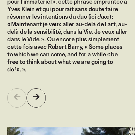
pour l'immatériel », cette phrase empruntée à
Yves Klein et qui pourrait sans doute faire
résonner les intentions du duo (ici
duœ
) :
« Maintenant je veux aller au-delà de l'art, au-
delà de la sensibilité, dans la Vie. Je veux aller
dans le Vide. ». Ou encore plus simplement
cette fois avec Robert Barry, « Some places
to which we can come, and for a while « be
free to think about what we are going to
1
do
». ».
Carrousel 0
Aller à l'élément précédent
Aller à l'élément suivant
1
sur
/
5
Et
Agrandir
Scu