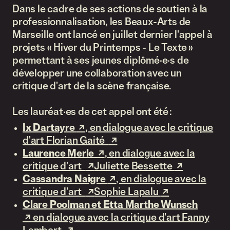
Dans le cadre de ses actions de soutien à la
professionnalisation, les Beaux-Arts de
Marseille ont lancé en juillet dernier l'appel à
projets « Hiver du Printemps - Le Texte »
permettant à ses jeunes diplômé·e·s de
développer une collaboration avec un
critique d'art de la scène française.
Les lauréat·es de cet appel ont été :
Ix Dartayre
(lien externe)
, en dialogue avec le critique
d'art Florian Gaité
(lien externe)
Laurence Merle
(lien externe)
, en dialogue avec la
critique d'art
(lien externe)
Juliette Bessette
(lien externe
Cassandra Naigre
(lien externe)
, en dialogue avec la
critique d'art
(lien externe)
Sophie Lapalu
(lien externe)
Clare Poolman et Etta Marthe Wunsch
(lien externe)
en dialogue avec la critique d'art Fanny