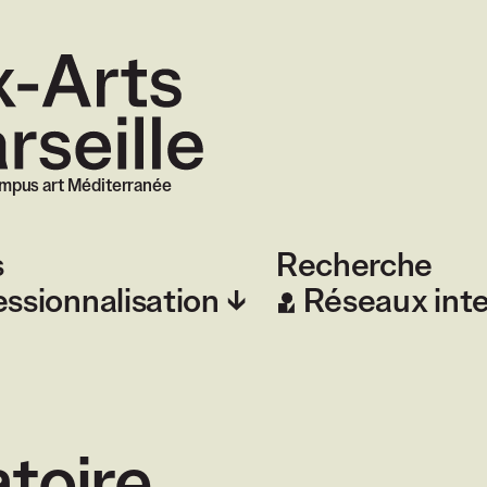
 Marseille
mpus art Méditerranée
s
Recherche
essionnalisation
Réseaux int