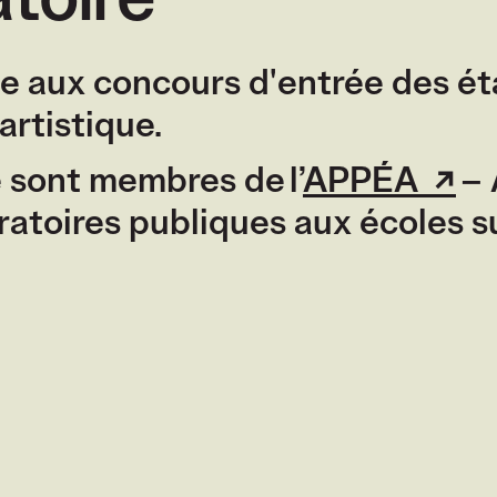
toire
ue aux concours d'entrée des é
rtistique.
 sont membres de l’
APPÉA
(lie
– 
ratoires publiques aux écoles su