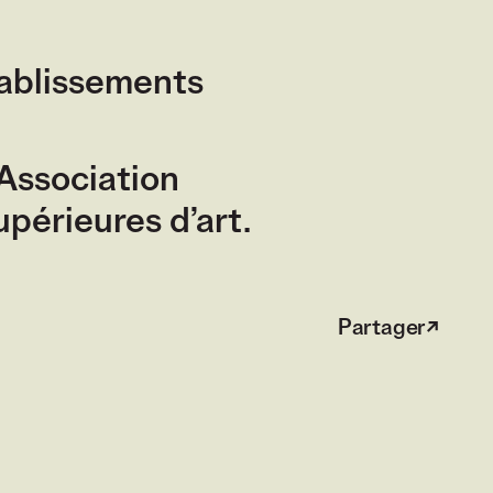
tablissements
n externe)
Association
périeures d’art.
Partager