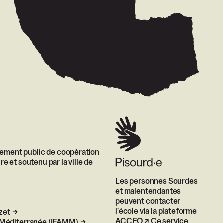
sement public de coopération
re et soutenu par la ville de
Les personnes Sourdes
et malentendantes
peuvent contacter
l'école via
la plateforme
zet
ACCEO
Ce service
le Méditerranée (IFAMM)