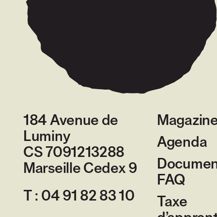
184 Avenue de
Magazin
Luminy
Agenda
CS 7091213288
Document
Marseille Cedex 9
France
FAQ
T :
04 91 82 83 10
Taxe