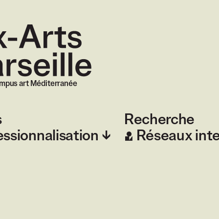
 Marseille
mpus art Méditerranée
s
Recherche
essionnalisation
Réseaux int