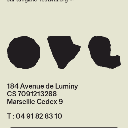
sur
tangible-festival.org
(lien externe)
184 Avenue de Luminy
CS 7091213288
Marseille Cedex 9
France
T :
04 91 82 83 10